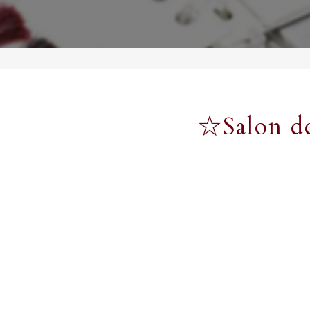
☆Salo