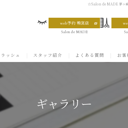
☆Salon de MADE 
web予約 鴨宮店
w
Salon de MADE
S
イラッシュ
スタッフ紹介
よくある質問
お客
スタッフ紹介 茅ヶ崎
スタッフ紹介 海老名
ギャラリー