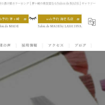
茅ヶ崎☆透け感カラーロング | 茅ヶ崎の美容室ならSalon de MADE | ギャラリー
eb予約 茅ヶ崎
web予約 海老名店
alon de MADE
Salon de MADE by LASH DIVA
様の声
採用情報
アクセス
ブログ
Salon de MADE 茅ヶ崎
Salon de MADE by LASH DIVA 海老名