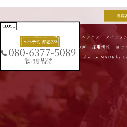
鴨宮
CLOSE
CLOSE
CLOSE
ホーム
コンセプト
ヘアケア
アイラッ
web予約 茅ヶ崎
web予約 鴨宮店
web予約 海老名
お客様の声
採用情報
当サ
080-5749-4803
0467-82-5110
080-6377-5089
Salon de MADE by
Salon de MADE
Salon de MADE
Salon de MADE
by LASH DIVA