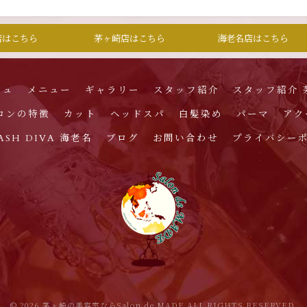
店はこちら
茅ヶ崎店はこちら
海老名店はこちら
シュ
メニュー
ギャラリー
スタッフ紹介
スタッフ紹介 
ロンの特徴
カット
ヘッドスパ
白髪染め
パーマ
アク
 LASH DIVA 海老名
ブログ
お問い合わせ
プライバシー
© 2026 茅ヶ崎の美容室ならSalon de MADE ALL RIGHTS RESERVED.